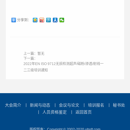
分享到：
上一篇：暂无
下一篇：
2022年EN ISO 9712无损检测超声/磁粉/渗透/射线一
二三级培训通知
大会简介
丨
新闻与动态
丨
会议与论文
丨
培训报名
丨
秘书处
丨
人员资格鉴定
丨
返回首页
版权所有：Copyright © 2002-2020 utndt.com