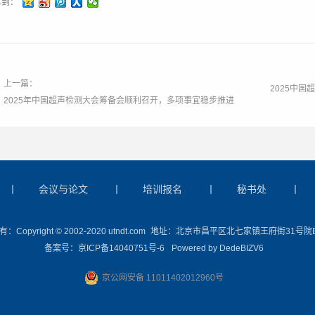
享到：
上一篇：
2025中
2025年中国超声检测大会筹备会顺利召开，多项事宜稳步推进
丨
会议与论文
丨
培训报名
丨
秘书处
丨
Copyright © 2002-2020 utndt.com
地址：北京市昌平区北七家镇王府街31号院
备案号：
京ICP备14040751号-6
Powered by
DedeBIZV6
京公网安备 11011402012960号