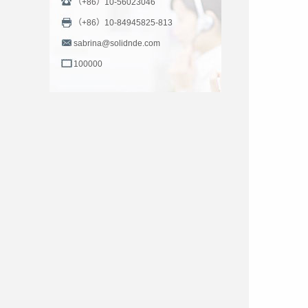
（+86）10-56023046
（+86）10-84945825-813
sabrina@solidnde.com
100000