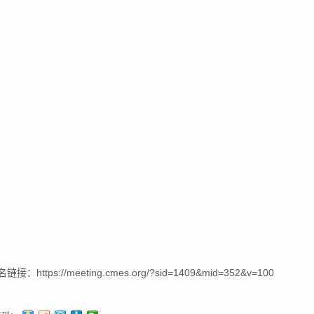
接：https://meeting.cmes.org/?sid=1409&mid=352&v=100